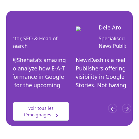
Dele Aro
Specialised SEO Consultant for
News Publishers
ng
NewzDash is a really useful tool for News
T
Publishers offering insight into publisher
Bost
e
visibility in Google News, Search, and Top
to he
Stories. Not having to manually track my
tool
keywords…
arou
perf
Voir tous les
témoignages