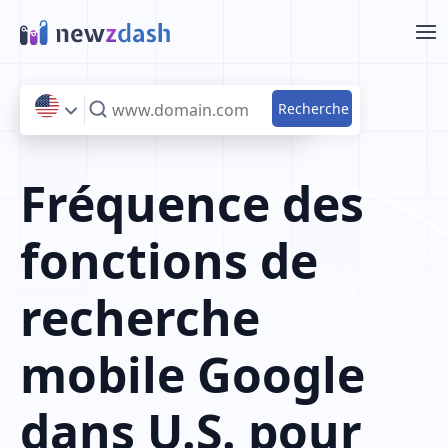
Aller au contenu principal
Fréquence des
fonctions de
recherche
mobile Google
dans U.S. pour