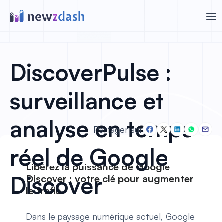
Aller au contenu principal
DiscoverPulse :
surveillance et
analyse en temps
Partager sur
réel de Google
Libérez la puissance de Google
Discover
Discover : votre clé pour augmenter
le trafic
Dans le paysage numérique actuel, Google