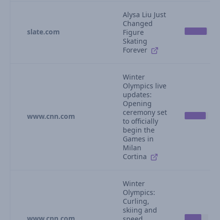
Alysa Liu Just
Changed
slate.com
Figure
Skating
Forever
Winter
Olympics live
updates:
Opening
ceremony set
www.cnn.com
to officially
begin the
Games in
Milan
Cortina
Winter
Olympics:
Curling,
skiing and
www.cnn.com
speed