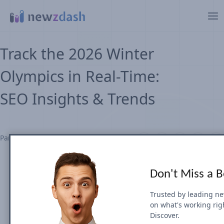
Aller au contenu principal
Track the 2026 Winter
Olympics in Real-Time:
SEO Insights & Trends
Partager sur
Don't Miss a 
Trusted by leading n
on what's working rig
Discover.