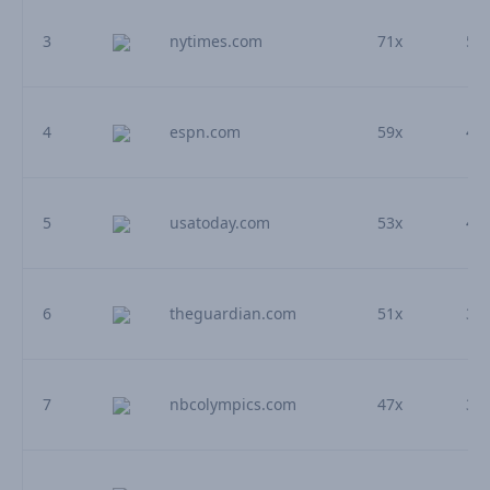
3
nytimes.com
71x
5.
4
espn.com
59x
4.
5
usatoday.com
53x
4.
6
theguardian.com
51x
3.
7
nbcolympics.com
47x
3.