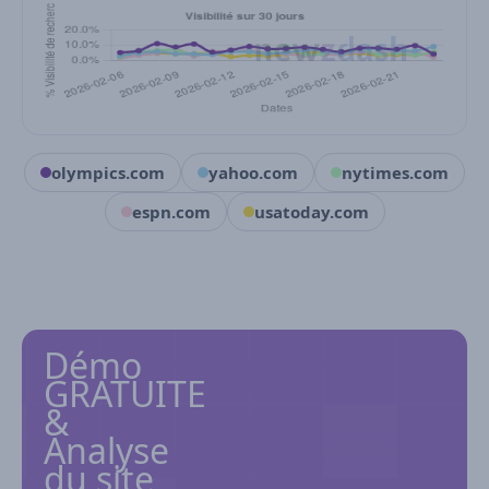
olympics.com
yahoo.com
nytimes.com
espn.com
usatoday.com
Démo
GRATUITE
&
Analyse
du site