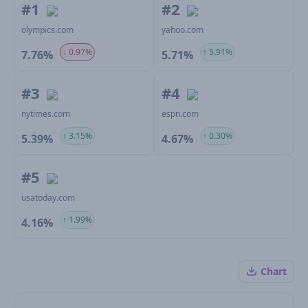
#1
#2
olympics.com
yahoo.com
↓ 0.97%
↑ 5.91%
7.76%
5.71%
#3
#4
nytimes.com
espn.com
↑ 3.15%
↑ 0.30%
5.39%
4.67%
#5
usatoday.com
↑ 1.99%
4.16%
Chart