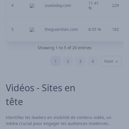
11.41
4
usatoday.com
229
%
5
theguardian.com
8.05 %
182
Showing 1 to 5 of 20 entries
1
2
3
4
Next
Vidéos - Sites en
tête
Identifiez les leaders en visibilité de contenu vidéo, un
média crucial pour engager les audiences modernes.