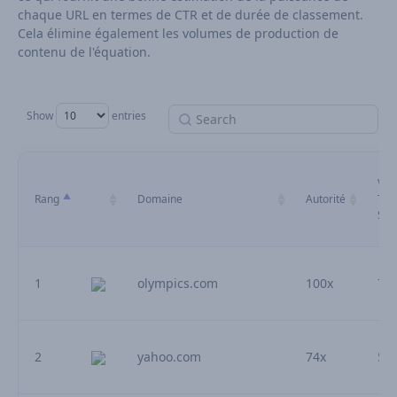
chaque URL en termes de CTR et de durée de classement.
Cela élimine également les volumes de production de
contenu de l'équation.
Show
entries
Visi
Rang
Domaine
Autorité
Top
Sto
1
olympics.com
100x
7.
2
yahoo.com
74x
5.