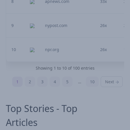
8
apnews.com
33x
2.
9
nypost.com
26x
2.
10
npr.org
26x
1.
Showing 1 to 10 of 100 entries
1
2
3
4
5
…
10
Next
Top Stories - Top
Articles