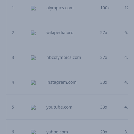
1
olympics.com
100x
12.2
2
wikipedia.org
57x
6.98
3
nbcolympics.com
37x
4.49
4
instagram.com
33x
4.07
5
youtube.com
33x
4.06
6
yahoo.com
29x
3.52