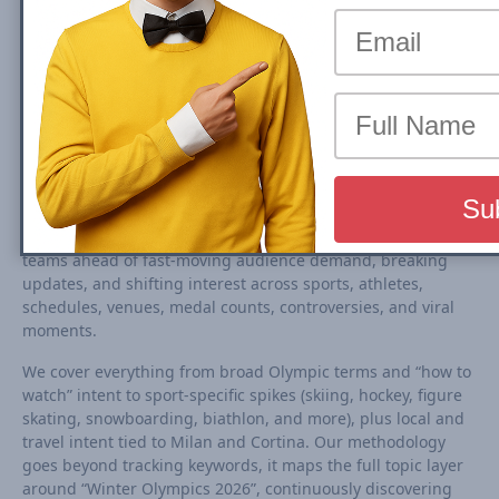
The
Milano Cortina 2026 Winter Olympics (Feb 6 to 22,
2026)
will spark a fierce competition across search and AI-
driven discovery surfaces. Publishers, broadcasters,
sponsors, and marketers will face the ultimate challenge:
dominating results and capturing attention during the
biggest winter sports moment on the calendar.
Our NewzDash real-time dashboard delivers a true edge in
this visibility race. By monitoring thousands of high-intent
queries and emerging storylines every 15 minutes, it keeps
teams ahead of fast-moving audience demand, breaking
updates, and shifting interest across sports, athletes,
schedules, venues, medal counts, controversies, and viral
moments.
We cover everything from broad Olympic terms and “how to
watch” intent to sport-specific spikes (skiing, hockey, figure
skating, snowboarding, biathlon, and more), plus local and
travel intent tied to Milan and Cortina. Our methodology
goes beyond tracking keywords, it maps the full topic layer
around “Winter Olympics 2026”, continuously discovering