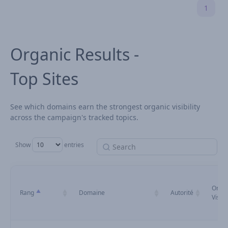
1
Organic Results -
Top Sites
See which domains earn the strongest organic visibility
across the campaign's tracked topics.
Show
entries
Organ
Rang
Domaine
Autorité
Visibil