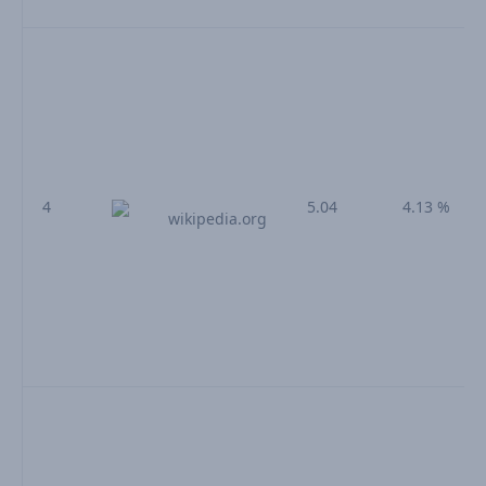
4
5.04
4.13 %
wikipedia.org