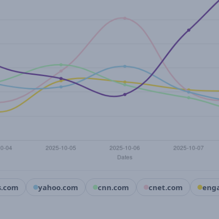
s.com
yahoo.com
cnn.com
cnet.com
eng