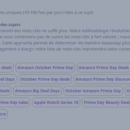
s uniques (10-100 fois par jour) liées à ce sujet.
des sujets
itionnel des mots-clés ne suffit plus. Notre méthodologie révolut
e nous contentons pas de suivre les mots-clés à fort volume ; nou
. Cette approche permet de déterminer de manière beaucoup plus pr
gement à élargir notre liste de mots-clés maintiendra votre contenu
 deals
Amazon October Prime Day
Amazon Prime Day Deals
eal Days
October Prime Day deals
Amazon Prime Day discoun
deals
Amazon Big Deal Days
October Amazon Prime Day
O
rime Day sales
Apple Watch Series 10
Prime Day Beauty Deal
ore