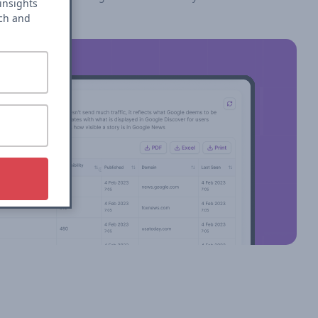
insights
rch and