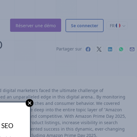
Réserver une démo
Se connecter
FR
O
Partager sur
d digital marketers faced the ultimate challenge of
d an unparalleled edge in this digital arena.. By monitoring
e in product searches and consumer behavior. We covered
ywords; it dove deep into the entire topic layer of "Amazon
 comprehensive and competitive. With Amazon Prime Day 2025,
 optimize product listings, increase visibility in search
s SEO
abled unprecedented success in this dynamic, ever-changing
ding up to and including Amazon Prime Day 2025.