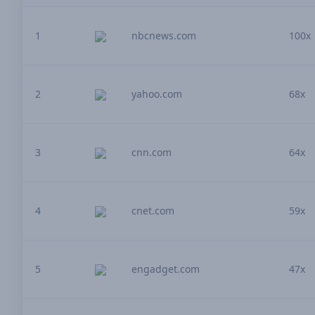
1
nbcnews.com
100x
2
yahoo.com
68x
3
cnn.com
64x
4
cnet.com
59x
5
engadget.com
47x