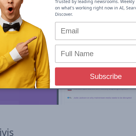
Trusted by leading newsrooms. Weekly 
on what's working right now in AI, Sea
Discover.
s & Historic
w . Discover
ivis