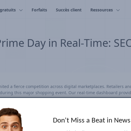
 gratuits
Forfaits
Succès client
Ressources
rime Day in Real-Time: SE
ted a fierce competition across digital marketplaces. Retailers an
uring this major shopping event. Our real-time dashboard provide
ds every 15 minutes, our dashboard kept users ahead of the curv
s to generic Prime Day terms. Our methodology didn't just track ke
ords every few minutes to ensure marketing strategies were both
ved crucial. Our dashboard offered the insights and tools needed to
Don't Miss a Beat in New
Day 2025. This approach transformed e-commerce strategies and en
 sites' performance in search Top Stories and Organic Results lea