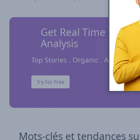
Get Real Time Update
Analysis
Top Stories . Organic . AI Overvie
Try For Free
Mots-clés et tendances su