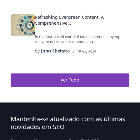
Refreshing Evergreen Content: A
Comprehensive…
In the fast-paced world of digital content, staying
relevant is crucial for maintaining…
by
John Shehata
on
18 Aug 2024
Ver Tudo
Mantenha-se atualizado com as últimas
novidades em SEO