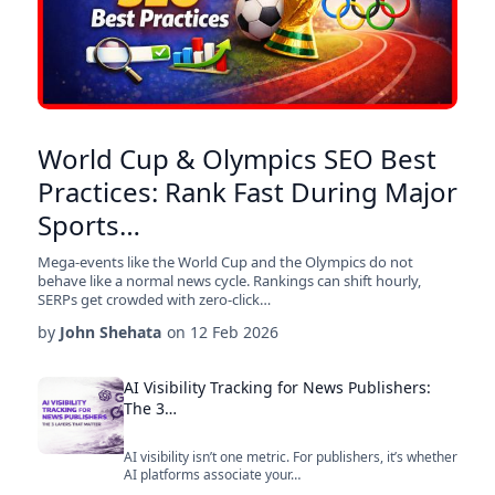
World Cup & Olympics SEO Best
Practices: Rank Fast During Major
Sports…
Mega-events like the World Cup and the Olympics do not
behave like a normal news cycle. Rankings can shift hourly,
SERPs get crowded with zero-click…
by
John Shehata
on
12 Feb 2026
AI Visibility Tracking for News Publishers:
The 3…
AI visibility isn’t one metric. For publishers, it’s whether
AI platforms associate your…