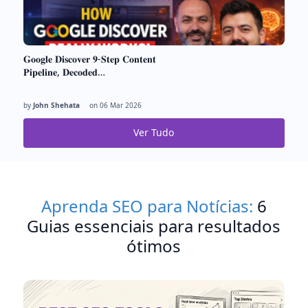
𝐆𝐨𝐨𝐠𝐥𝐞 𝐃𝐢𝐬𝐜𝐨𝐯𝐞𝐫 𝟗-𝐒𝐭𝐞𝐩 𝐂𝐨𝐧𝐭𝐞𝐧𝐭
𝐏𝐢𝐩𝐞𝐥𝐢𝐧𝐞, 𝐃𝐞𝐜𝐨𝐝𝐞𝐝…
by
John Shehata
on
06 Mar 2026
Ver Tudo
Aprenda SEO para Notícias:
6
Guias essenciais para resultados
ótimos