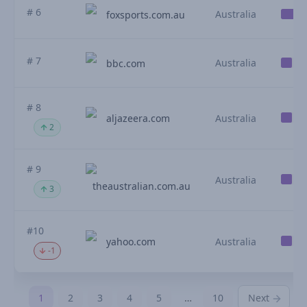
# 6
Australia
foxsports.com.au
# 7
Australia
bbc.com
# 8
aljazeera.com
Australia
2
# 9
Australia
theaustralian.com.au
3
#10
yahoo.com
Australia
-1
1
2
3
4
5
…
10
Next