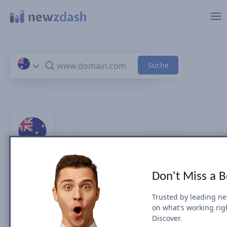
Zum Hauptinhalt springen
Top 100 -
Don't Miss a 
Nachrichtenseiten und -
Trusted by leading n
on what's working rig
Verlage in Australia
Discover.