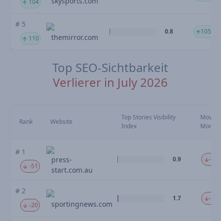
skysports.com
104
# 5
0.8
105.57
themirror.com
110
Top SEO-Sichtbarkeit
Verlierer in July 2026
Top Stories Visibility
Movem
Rank
Website
Index
Mom
# 1
press-
0.9
-72.
-51
start.com.au
# 2
1.7
-51.
sportingnews.com
-20