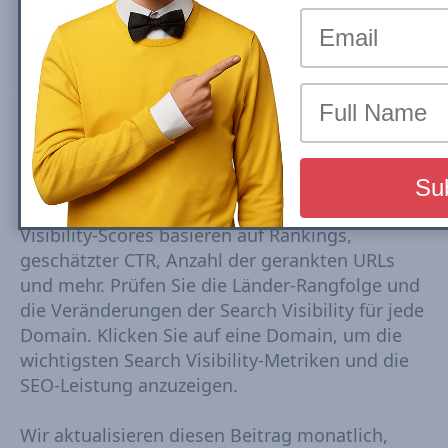
nach Search Visibility (July 2026)
Die Rankings der Top--Australia-
Nachrichtenseiten basieren auf der Google
Mobile Search Visibility in den Top Stories
(News Box) Carousel. Die Top Search Visibility
beruht auf einem dynamischen Satz von
Keywords, die aus Trends abgeleitet werden,
die alle 15–30 Minuten verfolgt werden. Die
Visibility-Scores basieren auf Rankings,
geschätzter CTR, Anzahl der gerankten URLs
und mehr. Prüfen Sie die Länder-Rangfolge und
die Veränderungen der Search Visibility für jede
Domain. Klicken Sie auf eine Domain, um die
wichtigsten Search Visibility-Metriken und die
SEO-Leistung anzuzeigen.
Wir aktualisieren diesen Beitrag monatlich,