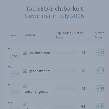
Top SEO-Sichtbarkeit
Gewinner in July 2026
Top Stories Visibility
Movemen
Rank
Website
Index
Mom
# 1
1.5
1568.9
cricinfo.com
542
# 2
1.4
144.62
pagesix.com
84
# 3
1.2
133.29
zerohanger.com
86
# 4
0.9
111.34