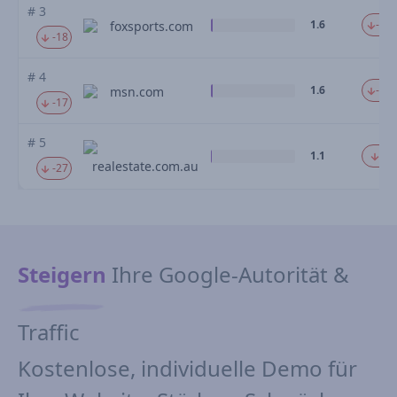
# 3
1.6
-49.
foxsports.com
-18
# 4
1.6
-46.
msn.com
-17
# 5
1.1
-40
realestate.com.au
-27
Steigern
Ihre Google-Autorität &
Traffic
Kostenlose, individuelle Demo für