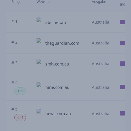
Rang
Website
Ausgabe
Index (
# 1
Australia
abc.net.au
# 2
Australia
theguardian.com
# 3
Australia
smh.com.au
# 4
nine.com.au
Australia
1
# 5
news.com.au
Australia
-1