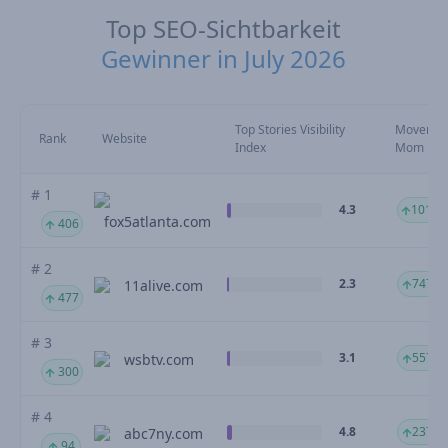
Top SEO-Sichtbarkeit
Gewinner in July 2026
Top Stories Visibility
Movemen
Rank
Website
Index
Mom
# 1
4.3
1019.
fox5atlanta.com
406
# 2
2.3
747.7
11alive.com
477
# 3
3.1
557.1
wsbtv.com
300
# 4
4.8
237.5
abc7ny.com
94