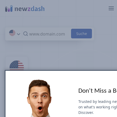
Zum Hauptinhalt springen
Top 100 -
Don't Miss a 
Nachrichtenseiten und -
Trusted by leading n
on what's working rig
Verlage in U.S.
Discover.