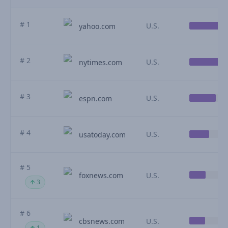
# 1
U.S.
yahoo.com
# 2
U.S.
nytimes.com
# 3
U.S.
espn.com
# 4
U.S.
usatoday.com
# 5
foxnews.com
U.S.
3
# 6
cbsnews.com
U.S.
1