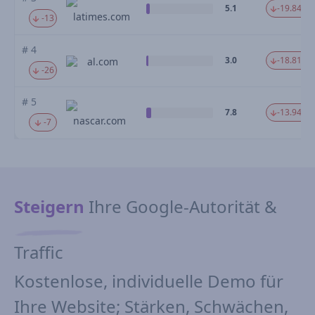
5.1
-19.84 %
latimes.com
-13
# 4
3.0
-18.81 %
al.com
-26
# 5
7.8
-13.94 %
nascar.com
-7
Steigern
Ihre Google-Autorität &
Traffic
Kostenlose, individuelle Demo für
Ihre Website; Stärken, Schwächen,