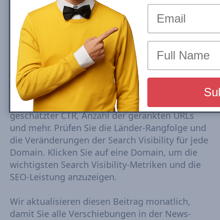
nach Search Visibility (July 2026)
Die Rankings der Top--U.S.-Nachrichtenseiten
basieren auf der Google Mobile Search Visibility
in den Top Stories (News Box) Carousel. Die Top
Search Visibility beruht auf einem dynamischen
Satz von Keywords, die aus Trends abgeleitet
werden, die alle 15–30 Minuten verfolgt werden.
Die Visibility-Scores basieren auf Rankings,
geschätzter CTR, Anzahl der gerankten URLs
und mehr. Prüfen Sie die Länder-Rangfolge und
die Veränderungen der Search Visibility für jede
Domain. Klicken Sie auf eine Domain, um die
wichtigsten Search Visibility-Metriken und die
SEO-Leistung anzuzeigen.
Wir aktualisieren diesen Beitrag monatlich,
damit Sie alle Verschiebungen in der News-