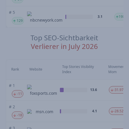
# 5
3.1
198.2
nbcnewyork.com
129
Top SEO-Sichtbarkeit
Verlierer in July 2026
Top Stories Visibility
Movement
Rank
Website
Index
Mom
# 1
13.6
-31.97 %
foxsports.com
-11
# 2
4.1
-28.52 %
msn.com
-18
# 3