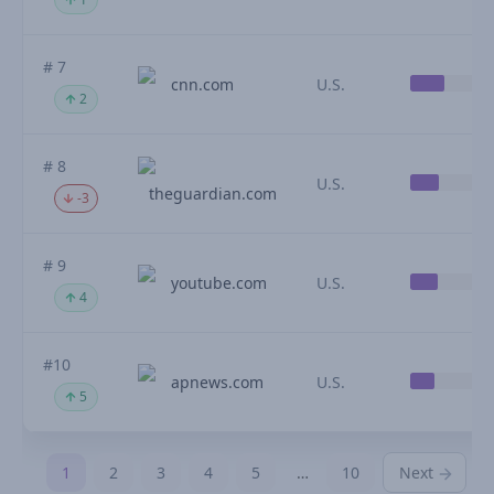
# 7
cnn.com
U.S.
2
# 8
U.S.
theguardian.com
-3
# 9
youtube.com
U.S.
4
#10
apnews.com
U.S.
5
1
2
3
4
5
…
10
Next