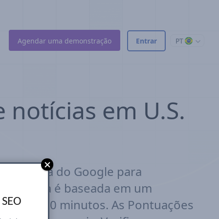
Agendar uma demonstração
Entrar
PT
 notícias em U.S.
de de Busca do Google para
de de Busca é baseada em um
s SEO
 cada 15–30 minutos. As Pontuações