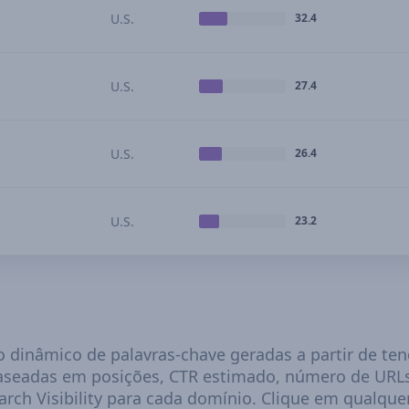
U.S.
32.4
U.S.
27.4
U.S.
26.4
U.S.
23.2
to dinâmico de palavras-chave geradas a partir de 
baseadas em posições, CTR estimado, número de URLs
rch Visibility para cada domínio. Clique em qualquer