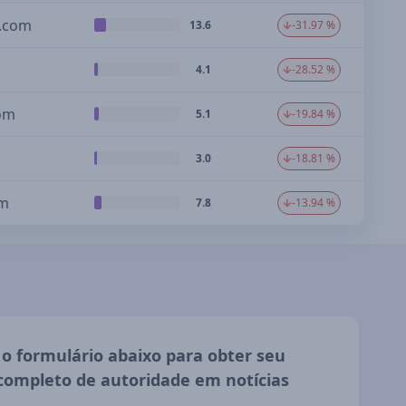
s.com
13.6
-31.97 %
4.1
-28.52 %
com
5.1
-19.84 %
3.0
-18.81 %
om
7.8
-13.94 %
o formulário abaixo para obter seu
 completo de autoridade em notícias