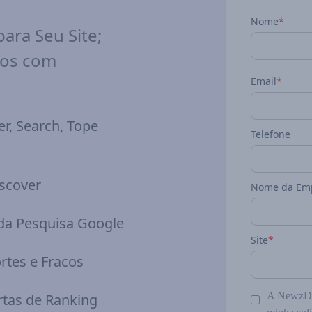
Nome
*
ara Seu Site;
vos com
Email
*
r, Search, Tope
Telefone
iscover
Nome da Em
 da Pesquisa Google
Site
*
rtes e Fracos
A NewzDas
tas de Ranking