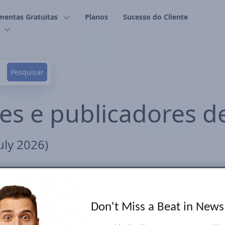
mentas Gratuitas
Planos
Sucesso do Cliente
tes e publicadores de
uly 2026)
notícias U.S. são baseados na Visibilida
(News Box) Carousel. A maior Visibilida
Don't Miss a Beat in New
 derivadas de tendências rastreadas a