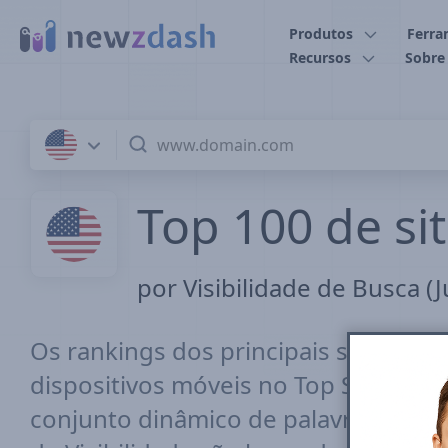
Ir para o conteúdo principal
Produtos
Ferra
Recursos
Sobre
Top 100 de si
por Visibilidade de Busca (J
Os rankings dos principais sites de 
dispositivos móveis no Top Stories 
conjunto dinâmico de palavras-chave