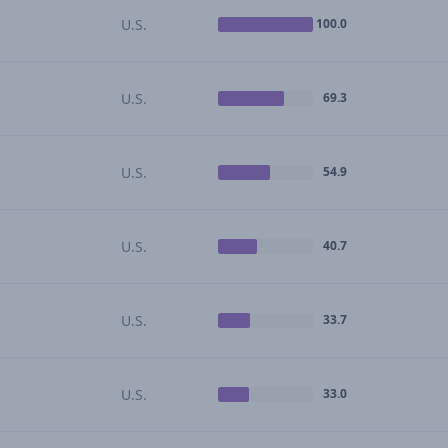
U.S.
100.0
U.S.
69.3
U.S.
54.9
U.S.
40.7
U.S.
33.7
U.S.
33.0