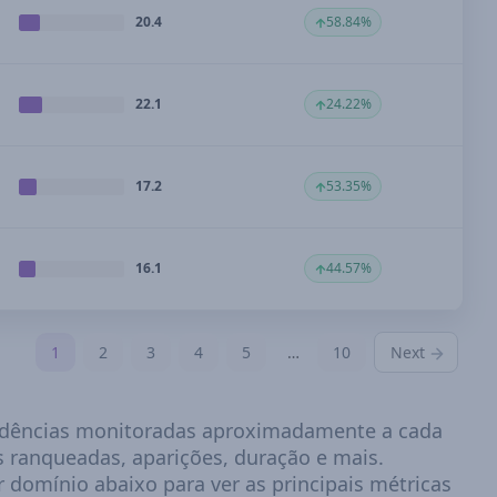
20.4
58.84%
22.1
24.22%
17.2
53.35%
16.1
44.57%
1
2
3
4
5
…
10
Next
tendências monitoradas aproximadamente a cada
 ranqueadas, aparições, duração e mais.
 domínio abaixo para ver as principais métricas