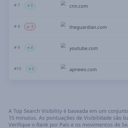
# 7
2
cnn.com
# 8
-3
theguardian.com
# 9
4
youtube.com
#10
5
apnews.com
A Top Search Visibility é baseada em um conjun
15 minutos. As pontuações de Visibilidade são 
Verifique o Rank por País e os movimentos de Sea