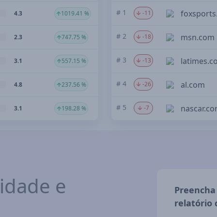
# 1
foxsport
-11
4.3
1019.41 %
# 2
msn.com
-18
2.3
747.75 %
# 3
latimes.
-13
3.1
557.15 %
# 4
al.com
-26
4.8
237.56 %
# 5
nascar.c
-7
3.1
198.28 %
idade e
Preencha 
relatório