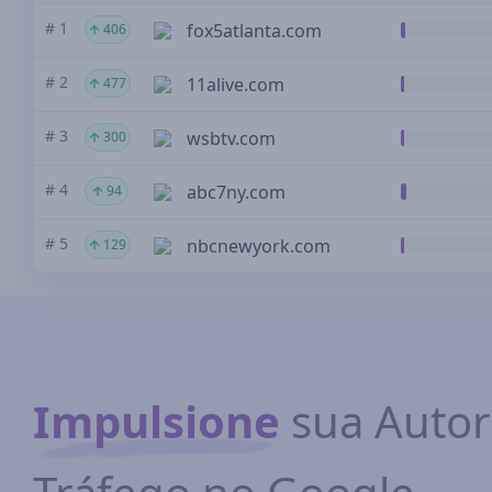
# 1
fox5atlanta.com
406
# 2
11alive.com
477
# 3
wsbtv.com
300
# 4
abc7ny.com
94
# 5
nbcnewyork.com
129
Impulsione
sua Autor