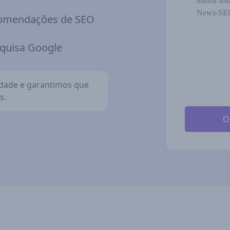
minha soli
News-SEO
ecomendações de SEO
squisa Google
idade e garantimos que
s.