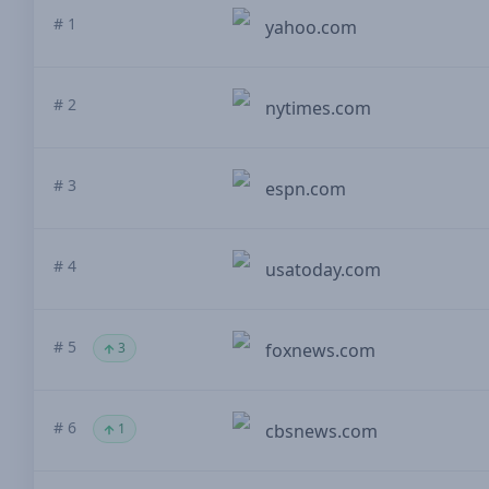
# 1
yahoo.com
# 2
nytimes.com
# 3
espn.com
# 4
usatoday.com
# 5
3
foxnews.com
# 6
1
cbsnews.com