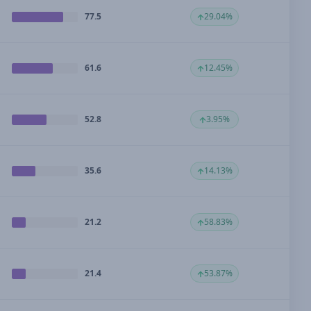
77.5
29.04%
61.6
12.45%
52.8
3.95%
35.6
14.13%
21.2
58.83%
21.4
53.87%