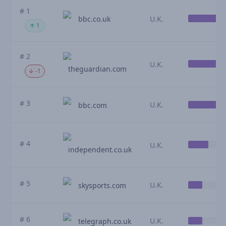
# 1
bbc.co.uk
U.K.
1
# 2
U.K.
theguardian.com
-1
# 3
U.K.
bbc.com
# 4
U.K.
independent.co.uk
# 5
U.K.
skysports.com
# 6
U.K.
telegraph.co.uk