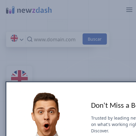
Saltar al contenido principal
Top 100 sitios de noticias y
Don't Miss a 
editoriales de en U.K.
Trusted by leading n
on what's working rig
por Visibilidad en Búsqueda (July 2026)
Discover.