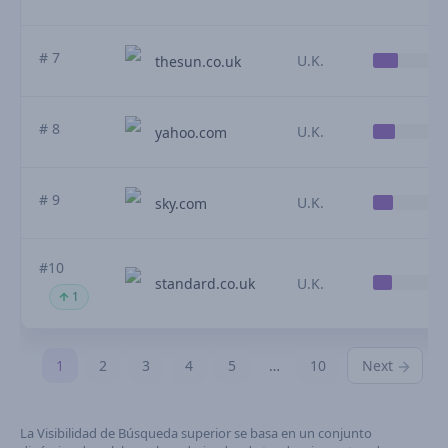
# 7
U.K.
thesun.co.uk
# 8
U.K.
yahoo.com
# 9
U.K.
sky.com
#10
standard.co.uk
U.K.
1
1
2
3
4
5
…
10
Next
La Visibilidad de Búsqueda superior se basa en un conjunto