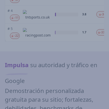
# 4
3.8
-36.7
tntsports.co.uk
-11
# 5
1.7
-33.15
racingpost.com
-22
Impulsa
su autoridad y tráfico en
Google
Demostración personalizada
gratuita para su sitio; fortalezas,
debilidades, benchmarks de