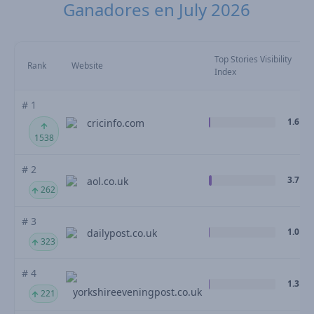
Ganadores en July 2026
Top Stories Visibility
Rank
Website
Index
# 1
1.6
cricinfo.com
1538
# 2
3.7
aol.co.uk
262
# 3
1.0
dailypost.co.uk
323
# 4
1.3
yorkshireeveningpost.co.uk
221