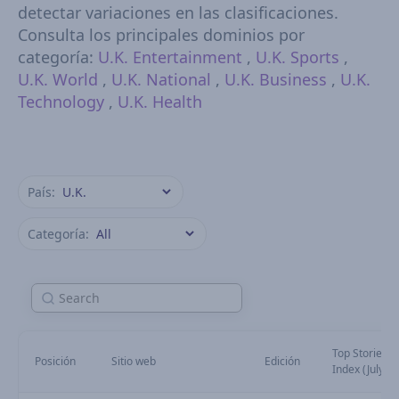
detectar variaciones en las clasificaciones.
Consulta los principales dominios por
categoría:
U.K. Entertainment
,
U.K. Sports
,
U.K. World
,
U.K. National
,
U.K. Business
,
U.K.
Technology
,
U.K. Health
País:
Categoría:
Top Stories Vi
Posición
Sitio web
Edición
Index (July)