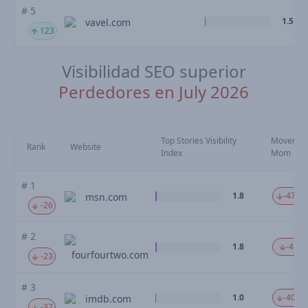
# 5
1.5
vavel.com
123
Visibilidad SEO superior
Perdedores en July 2026
Top Stories Visibility
Movemen
Rank
Website
Index
Mom
# 1
1.8
-47.42
msn.com
-26
# 2
1.8
-41.4
fourfourtwo.com
-23
# 3
1.0
-40.09
imdb.com
-37