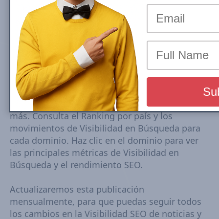
Las clasificaciones de los sitios de noticias de
U.K. se basan en la Visibilidad en Búsqueda
móvil de Google en Top Stories (News Box)
Carousel. La Visibilidad en Búsqueda se basa en
un conjunto dinámico de palabras clave
extraídas de tendencias monitorizadas cada 15-
30 minutos. Las puntuaciones de Visibilidad se
calculan en función de las posiciones, el CTR
estimado, el número de URLs posicionadas y
más. Consulta el Ranking por país y los
movimientos de Visibilidad en Búsqueda para
cada dominio. Haz clic en el dominio para ver
las principales métricas de Visibilidad en
Búsqueda y el rendimiento SEO.
Actualizaremos esta publicación
mensualmente, para que puedas seguir todos
los cambios en la Visibilidad SEO de noticias y