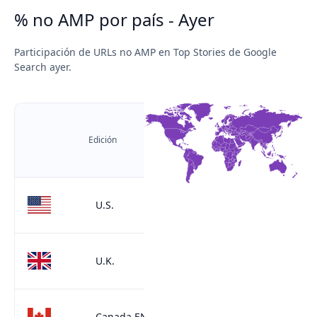
% no AMP por país - Ayer
Participación de URLs no AMP en Top Stories de Google
Search ayer.
URLs
no
Edición
AMP
%
92
U.S.
%
92
U.K.
%
96
Canada EN