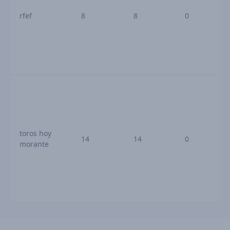
rfef
8
8
0
toros hoy
14
14
0
morante