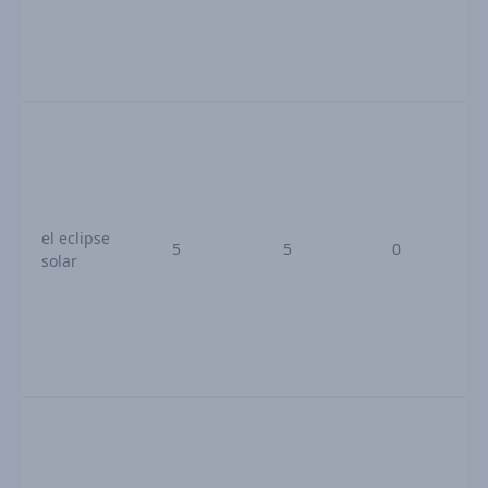
el eclipse
5
5
0
solar