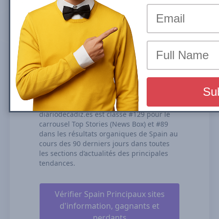
le carrousel Top Stories (News Box) ou les
résultats organiques représente la part de
trafic qu’un site reçoit grâce à ses
classements dans les résultats de
recherche organiques. Nous calculons
notre visibilité de recherche sur la base
des performances de l’ensemble de vos
contenus classés, de la durée de
classement et de nos estimations des CTR
(taux de clics).
diariodecadiz.es est classé #129 pour le
carrousel Top Stories (News Box) et #89
dans les résultats organiques de Spain au
cours des 90 derniers jours dans toutes
les sections d’actualités des principales
tendances.
Vérifier Spain Principaux sites
d'information, gagnants et
perdants