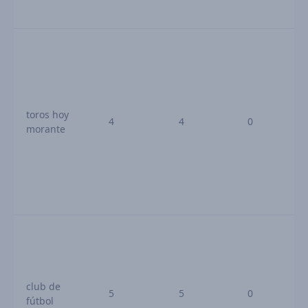
toros hoy
4
4
0
morante
club de
5
5
0
fútbol