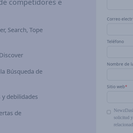
 de competidores e
Correo elect
er, Search, Tope
Teléfono
 Discover
Nombre de l
e la Búsqueda de
Sitio web
*
s y debilidades
NewzDash 
ertas de
solicitud 
relaciona