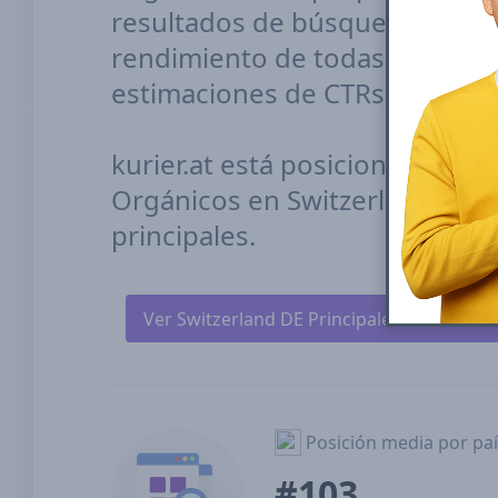
resultados de búsqueda orgáni
rendimiento de todas tus posic
estimaciones de CTRs (tasas de 
kurier.at está posicionado #10
Orgánicos en Switzerland DE en
principales.
Ver Switzerland DE Principales sitios de 
Posición media por paí
#103