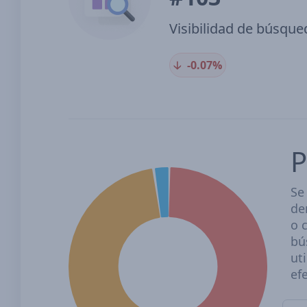
Visibilidad de búsque
🡣
-0.07%
P
Se
de
o 
bú
ut
ef