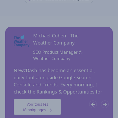
Michael Cohen - The
Weather Company
SEO Product Manager @
Weather Company
 for
NewzD
I
NewzDash has become an essential,
of too
daily tool alongside Google Search
their 
ing
Console and Trends. Every morning, I
insig
 in
check the Rankings & Opportunities for
publi
possible trending keywords not…
Voir tous les
témoignages