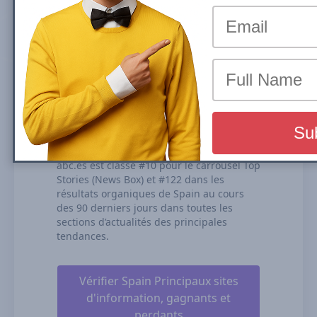
le carrousel Top Stories (News Box) ou les
résultats organiques représente la part de
trafic qu’un site reçoit grâce à ses
classements dans les résultats de
recherche organiques. Nous calculons
notre visibilité de recherche sur la base
des performances de l’ensemble de vos
contenus classés, de la durée de
classement et de nos estimations des CTR
(taux de clics).
abc.es est classé #10 pour le carrousel Top
Stories (News Box) et #122 dans les
résultats organiques de Spain au cours
des 90 derniers jours dans toutes les
sections d’actualités des principales
tendances.
Vérifier Spain Principaux sites
d'information, gagnants et
perdants