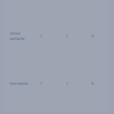
cecilia
1
1
0
cantante
marruecos
1
1
0