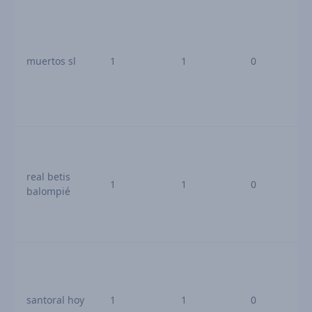
muertos sl
1
1
0
real betis
1
1
0
balompié
santoral hoy
1
1
0