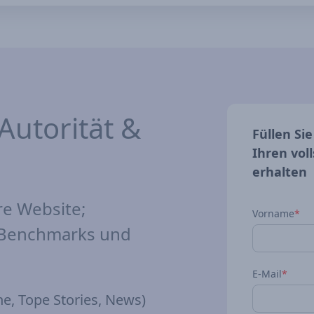
Autorität &
Füllen Si
Ihren vol
erhalten
re Website;
Vorname
*
-Benchmarks und
E-Mail
*
e, Tope Stories, News)