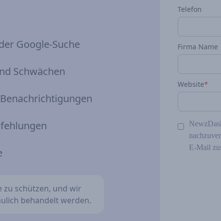
Telefon
n der Google-Suche
Firma Name
und Schwächen
Website
*
-Benachrichtigungen
pfehlungen
NewzDash 
nachzuver
E‑Mail zu
e
e zu schützen, und wir
raulich behandelt werden.