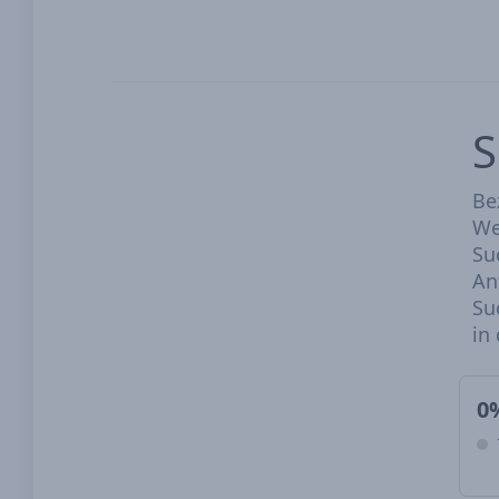
S
Be
We
Su
An
Su
in
0