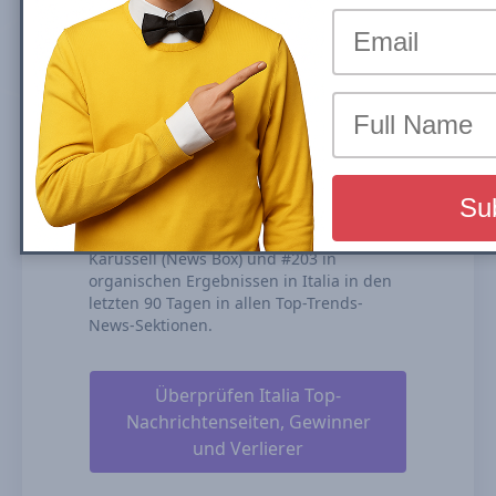
Stories (News Box)-Karussell oder
organische Ergebnisse ist der Anteil des
Traffics, den eine Website durch ihre
Platzierungen in den organischen
Suchergebnissen erhält. Wir berechnen
unsere Search Visibility basierend auf der
Performance aller Ihrer gerankten Inhalte,
der Rangdauer und unseren Schätzungen
für CTRs (Click-through-Raten).
ilgiorno.it ist gerankt #101 für Top Stories-
Karussell (News Box) und #203 in
organischen Ergebnissen in Italia in den
letzten 90 Tagen in allen Top-Trends-
News-Sektionen.
Überprüfen Italia Top-
Nachrichtenseiten, Gewinner
und Verlierer