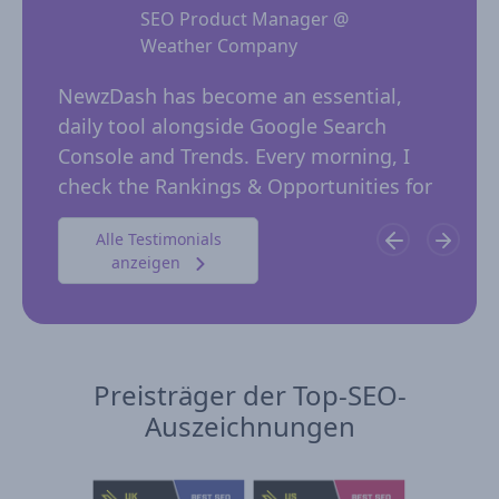
SEO Product Manager @
Weather Company
 for
NewzD
I
NewzDash has become an essential,
of too
daily tool alongside Google Search
their 
ing
Console and Trends. Every morning, I
insig
 in
check the Rankings & Opportunities for
publi
possible trending keywords not…
Alle Testimonials
anzeigen
Preisträger der Top-SEO-
Auszeichnungen