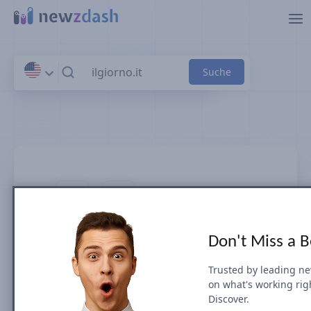
Zum Hauptinhalt springen
ilgiorno.it
Don't Miss a 
News-SEO-Sichtbarkeit & Rankings in
Italia
Trusted by leading n
on what's working rig
Discover.
Die Google-Such-Sichtbarkeit für Top