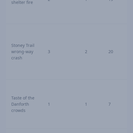
shelter fire
f
Stoney Trail
wrong-way
3
2
20
crash
Taste of the
Danforth
1
1
7
crowds