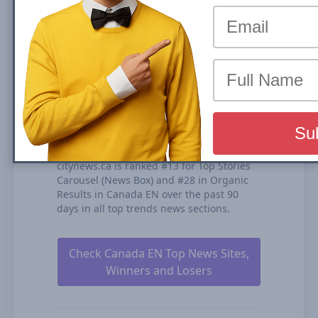
Principais Notícias (Caixa de Notícias),
carrossel ou Resultados Orgânicos é a
parcela do tráfego que um site recebe a
partir de seus ranqueamentos nos
resultados de busca orgânica. Calculamos
nossa Visibilidade de Busca com base no
desempenho de todos os seus conteúdos
ranqueados, na duração dos
ranqueamentos e em nossas estimativas
de CTRs (taxas de cliques).
citynews.ca is ranked #13 for Top Stories
Carousel (News Box) and #28 in Organic
Results in Canada EN over the past 90
days in all top trends news sections.
Check Canada EN Top News Sites,
Winners and Losers