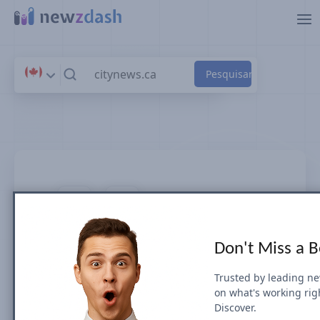
Ir para o conteúdo principal
citynews.ca
Don't Miss a 
News SEO visibility & rankings in
Canada EN
Trusted by leading n
on what's working rig
Discover.
A Visibilidade de Busca do Google para as