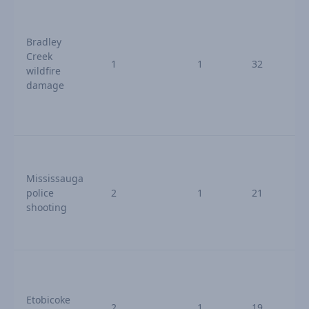
Bradley
Creek
1
1
32
wildfire
damage
1
Mississauga
police
2
1
21
shooting
Etobicoke
2
1
19