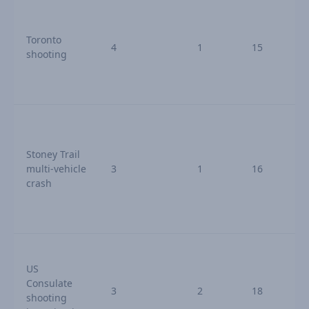
Toronto
4
1
15
t
shooting
Stoney Trail
multi-vehicle
3
1
16
crash
US
Consulate
3
2
18
shooting