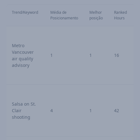
Trend/Keyword
Média de
Melhor
Ranked
Posicionamento
posição
Hours
Metro
Vancouver
1
1
16
air quality
advisory
Salsa on St.
Clair
4
1
42
t
shooting