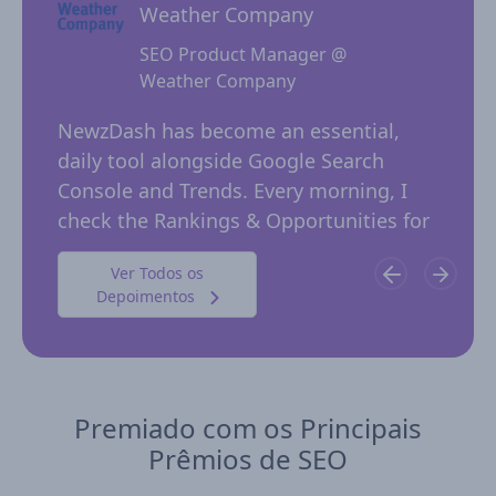
Weather Company
SEO Product Manager @
Weather Company
 for
NewzD
I
NewzDash has become an essential,
of too
daily tool alongside Google Search
their 
ing
Console and Trends. Every morning, I
insig
 in
check the Rankings & Opportunities for
publi
possible trending keywords not…
Ver Todos os
Depoimentos
Premiado com os Principais
Prêmios de SEO