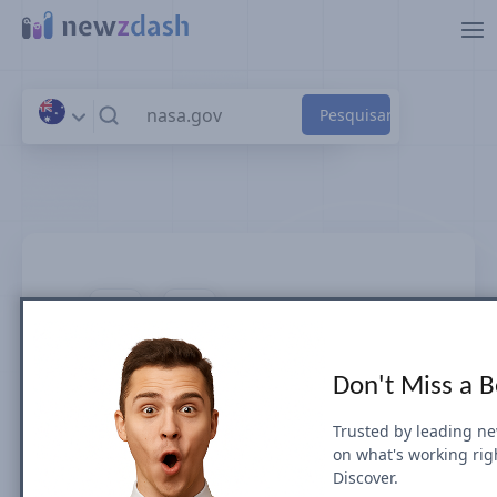
Ir para o conteúdo principal
nasa.gov
Don't Miss a 
News SEO visibility & rankings in
Australia
Trusted by leading n
on what's working rig
Discover.
A Visibilidade de Busca do Google para as