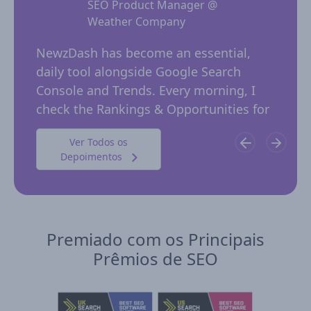
SEO Product Manager @
Weather Company
 for
NewzD
I
NewzDash has become an essential,
of too
daily tool alongside Google Search
their 
ing
Console and Trends. Every morning, I
insig
 in
check the Rankings & Opportunities for
publi
possible trending keywords not…
Ver Todos os
Depoimentos
Premiado com os Principais
Prêmios de SEO