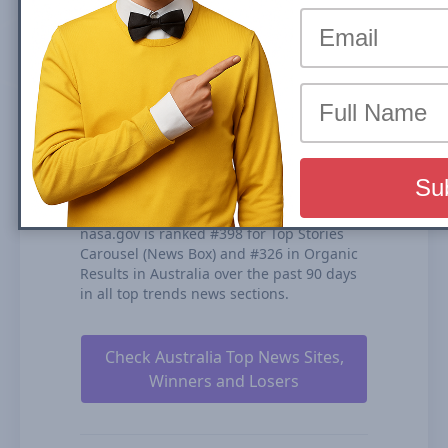
Principais Notícias (Caixa de Notícias),
carrossel ou Resultados Orgânicos é a
parcela do tráfego que um site recebe a
partir de seus ranqueamentos nos
resultados de busca orgânica. Calculamos
nossa Visibilidade de Busca com base no
desempenho de todos os seus conteúdos
ranqueados, na duração dos
ranqueamentos e em nossas estimativas
de CTRs (taxas de cliques).
nasa.gov is ranked #398 for Top Stories
Carousel (News Box) and #326 in Organic
Results in Australia over the past 90 days
in all top trends news sections.
Check Australia Top News Sites,
Winners and Losers