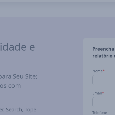
idade e
Preencha 
relatório
Nome
*
ara Seu Site;
vos com
Email
*
r, Search, Tope
Telefone