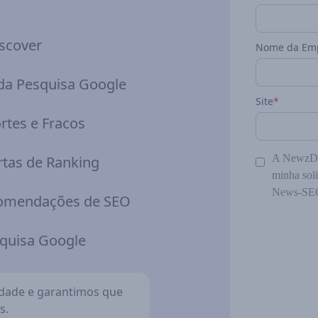
iscover
Nome da Em
 da Pesquisa Google
Site
*
rtes e Fracos
A NewzDas
tas de Ranking
minha soli
News-SEO
ecomendações de SEO
squisa Google
idade e garantimos que
s.