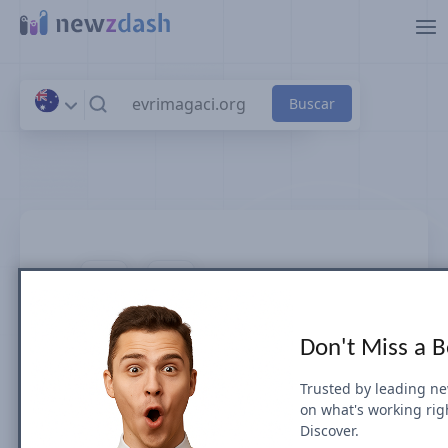
Saltar al contenido principal
evrimagaci.org
Don't Miss a 
Visibilidad y rankings de SEO de
noticias en Australia
Trusted by leading n
on what's working rig
Discover.
La visibilidad en Google Search para el