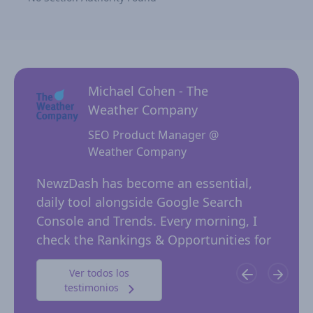
Michael Cohen - The
Weather Company
SEO Product Manager @
Weather Company
 for
NewzD
I
NewzDash has become an essential,
of too
daily tool alongside Google Search
their 
ing
Console and Trends. Every morning, I
insig
 in
check the Rankings & Opportunities for
publi
possible trending keywords not…
Ver todos los
testimonios