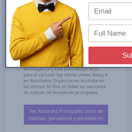
carrusel de Top Stories (News Box) o los
Resultados Orgánicos es la proporción de
tráfico que un sitio web recibe a partir de
sus posiciones en los resultados de
búsqueda orgánicos. Calculamos nuestra
Visibilidad de Búsqueda basándonos en el
rendimiento de todas tus posiciones de
contenido, la duración de las posiciones y
nuestras estimaciones de CTRs (tasas de
clics).
evrimagaci.org está posicionado #612
para el carrusel Top Stories (News Box) y #
en Resultados Orgánicos en Australia en
los últimos 90 días en todas las secciones
de noticias de tendencias principales.
Ver Australia Principales sitios de
noticias, ganadores y perdedores