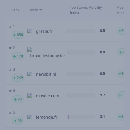
Top Stories Visibility
Moveme
Rank
Website
Index
Mom
# 1
0.5
2085
grazia.fr
656
# 2
0.9
387.
bruxellestoday.be
178
# 3
0.5
362.
newsbit.nl
249
# 4
1.7
323.
maville.com
98
# 5
3.1
288.
lemonde.fr
56