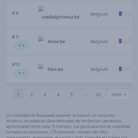
# 8
Belgium
voetbalprimeur.be
# 9
lesoir.be
Belgium
3
#10
hbvl.be
Belgium
1
1
2
3
4
5
…
10
Next
La Visibilidad de Búsqueda superior se basa en un conjunto
dinámico de palabras clave derivadas de tendencias rastreadas
aproximadamente cada 15 minutos. Las puntuaciones de visibilidad
se basan en posiciones, CTR estimado, número de URLs
posicionadas, apariciones, duración y más. Consulte el ranking por