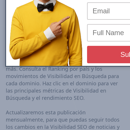
Las clasificaciones de los sitios de noticias de
Belgium se basan en la Visibilidad en Búsqueda
móvil de Google en Top Stories (News Box)
Carousel. La Visibilidad en Búsqueda se basa en
un conjunto dinámico de palabras clave
extraídas de tendencias monitorizadas cada 15-
30 minutos. Las puntuaciones de Visibilidad se
calculan en función de las posiciones, el CTR
estimado, el número de URLs posicionadas y
más. Consulta el Ranking por país y los
movimientos de Visibilidad en Búsqueda para
cada dominio. Haz clic en el dominio para ver
las principales métricas de Visibilidad en
Búsqueda y el rendimiento SEO.
Actualizaremos esta publicación
mensualmente, para que puedas seguir todos
los cambios en la Visibilidad SEO de noticias y