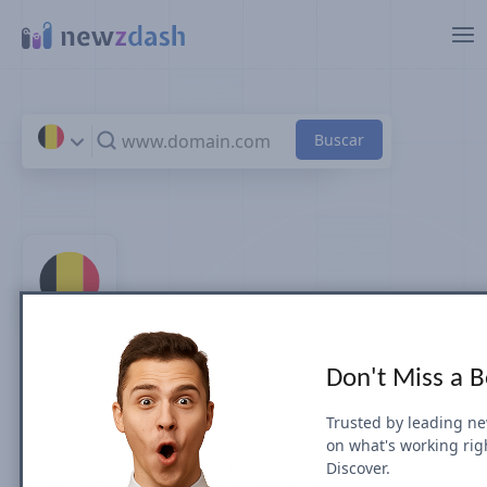
Saltar al contenido principal
Top 100 sitios de noticias y
Don't Miss a 
editoriales de en Belgium
Trusted by leading n
on what's working rig
por Visibilidad en Búsqueda (July 2026)
Discover.