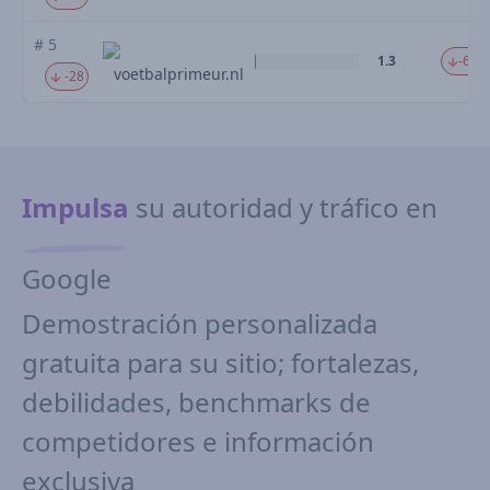
# 5
1.3
-62.
voetbalprimeur.nl
-28
Impulsa
su autoridad y tráfico en
Google
Demostración personalizada
gratuita para su sitio; fortalezas,
debilidades, benchmarks de
competidores e información
exclusiva