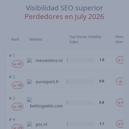
Visibilidad SEO superior
Perdedores en July 2026
Top Stories Visibility
Moveme
Rank
Website
Index
Mom
# 1
1.0
-76.
nieuwslens.nl
-41
# 2
0.9
-69.
eurosport.fr
-36
# 3
0.8
-68.
bettingodds.com
-36
# 4
1.1
-63.
pzc.nl
-29