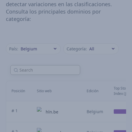
detectar variaciones en las clasificaciones.
Consulta los principales dominios por
categoría:
País:
Categoría:
Top Stories 
Posición
Sitio web
Edición
Index (July)
# 1
Belgium
hln.be
# 2