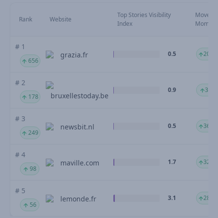
Top Stories Visibility
Moveme
Rank
Website
Index
Mom
# 1
0.5
2085
grazia.fr
656
# 2
0.9
387.
bruxellestoday.be
178
# 3
0.5
362.
newsbit.nl
249
# 4
1.7
323.
maville.com
98
# 5
3.1
288.
lemonde.fr
56