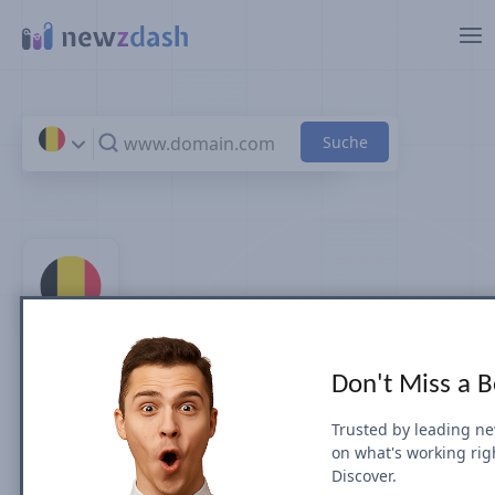
Zum Hauptinhalt springen
Top 100 -
Don't Miss a 
Nachrichtenseiten und -
Trusted by leading n
on what's working rig
Verlage in Belgium
Discover.