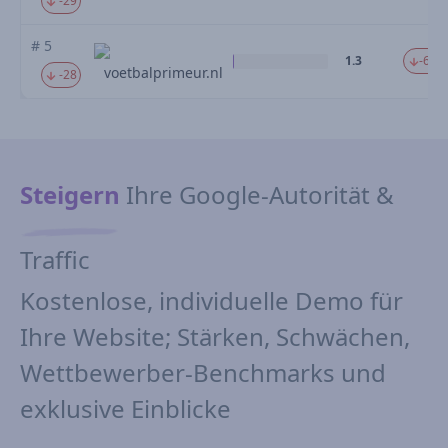
-29
# 5
1.3
-62.
voetbalprimeur.nl
-28
Steigern
Ihre Google-Autorität &
Traffic
Kostenlose, individuelle Demo für
Ihre Website; Stärken, Schwächen,
Wettbewerber-Benchmarks und
exklusive Einblicke