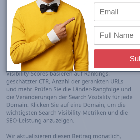
nach Search Visibility (July 2026)
Die Rankings der Top--Belgium-
Nachrichtenseiten basieren auf der Google
Mobile Search Visibility in den Top Stories
(News Box) Carousel. Die Top Search Visibility
beruht auf einem dynamischen Satz von
Keywords, die aus Trends abgeleitet werden,
die alle 15–30 Minuten verfolgt werden. Die
Visibility-Scores basieren auf Rankings,
geschätzter CTR, Anzahl der gerankten URLs
und mehr. Prüfen Sie die Länder-Rangfolge und
die Veränderungen der Search Visibility für jede
Domain. Klicken Sie auf eine Domain, um die
wichtigsten Search Visibility-Metriken und die
SEO-Leistung anzuzeigen.
Wir aktualisieren diesen Beitrag monatlich,