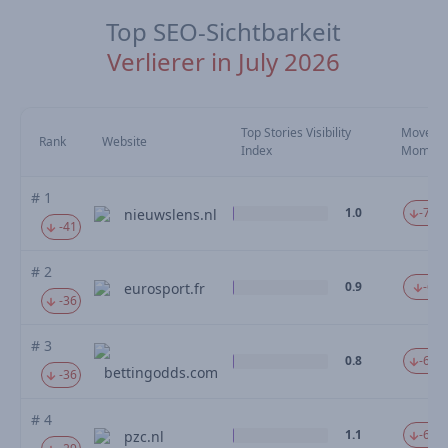
Top SEO-Sichtbarkeit
Verlierer in July 2026
Top Stories Visibility
Moveme
Rank
Website
Index
Mom
# 1
1.0
-76.
nieuwslens.nl
-41
# 2
0.9
-69.
eurosport.fr
-36
# 3
0.8
-68.
bettingodds.com
-36
# 4
1.1
-63.
pzc.nl